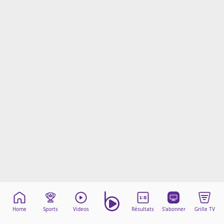
Mentions légales
Cookies
Protection des données
Paramétrer mon consentement
Home
Sports
Videos
Résultats
S'abonner
Grille TV