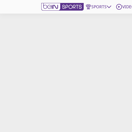
SPORTS
VIDE
beIN SPORTS CONNECT
Edition
France
Replays
Podcasts
En Direct
Gérer les notifications
Contactez nous
Grille TV
beINSPIRED
CGU
Mentions légales