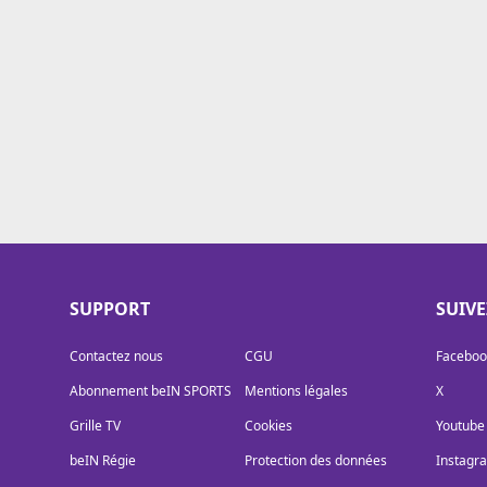
Cookies
Protection des données
Paramétrer mon consentement
SUPPORT
SUIV
Contactez nous
CGU
Faceboo
Abonnement beIN SPORTS
Mentions légales
X
Grille TV
Cookies
Youtube
beIN Régie
Protection des données
Instagr