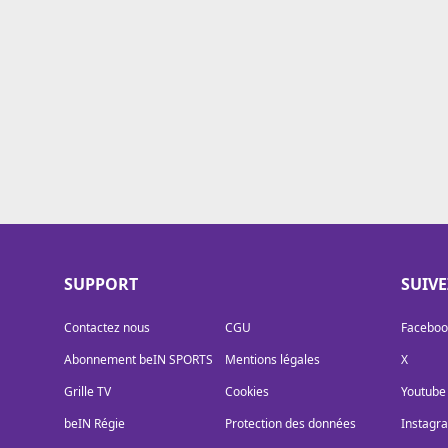
Cookies
Protection des données
Paramétrer mon consentement
SUPPORT
SUIV
Contactez nous
CGU
Faceboo
Abonnement beIN SPORTS
Mentions légales
X
Grille TV
Cookies
Youtube
beIN Régie
Protection des données
Instagr