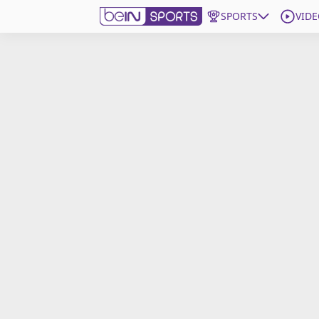
SPORTS
VIDE
beIN SPORTS CONNECT
Edition
France
Replays
Podcasts
En Direct
Gérer les notifications
Contactez nous
Grille TV
beINSPIRED
CGU
Mentions légales