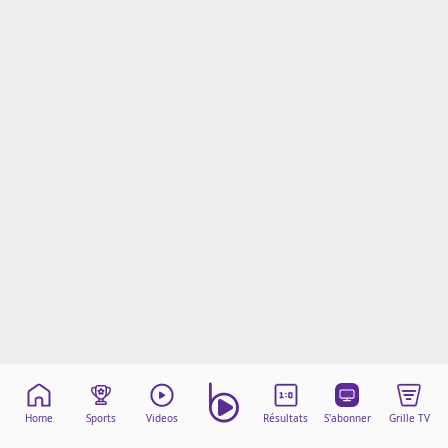
Mentions légales
Cookies
Protection des données
Paramétrer mon consentement
Home
Sports
Videos
Résultats
S'abonner
Grille TV