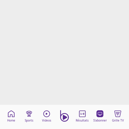
Mentions légales
Cookies
Protection des données
Paramétrer mon consentement
Home
Sports
Videos
Résultats
S'abonner
Grille TV