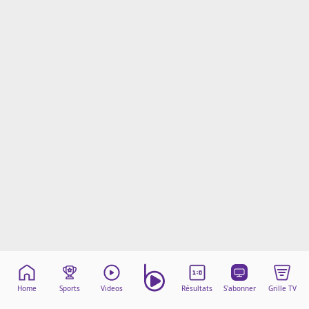
Mentions légales
Cookies
Protection des données
Paramétrer mon consentement
Home
Sports
Videos
Résultats
S'abonner
Grille TV