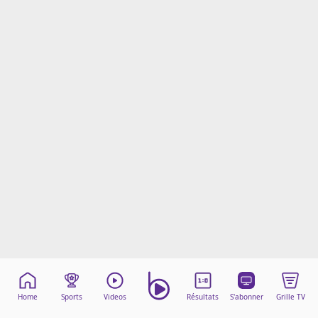
Mentions légales
Cookies
Protection des données
Paramétrer mon consentement
Home
Sports
Videos
Résultats
S'abonner
Grille TV