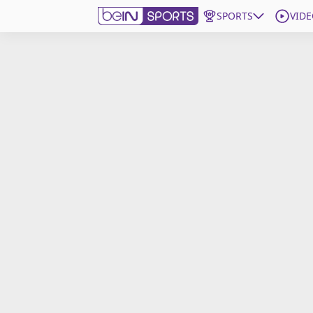
SPORTS
VIDE
beIN SPORTS CONNECT
Edition
France
Replays
Podcasts
En Direct
Gérer les notifications
Contactez nous
Grille TV
beINSPIRED
CGU
Mentions légales