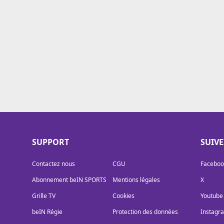
Cookies
Protection des données
Paramétrer mon consentement
SUPPORT
SUIV
Contactez nous
CGU
Faceboo
Abonnement beIN SPORTS
Mentions légales
X
Grille TV
Cookies
Youtube
beIN Régie
Protection des données
Instagr