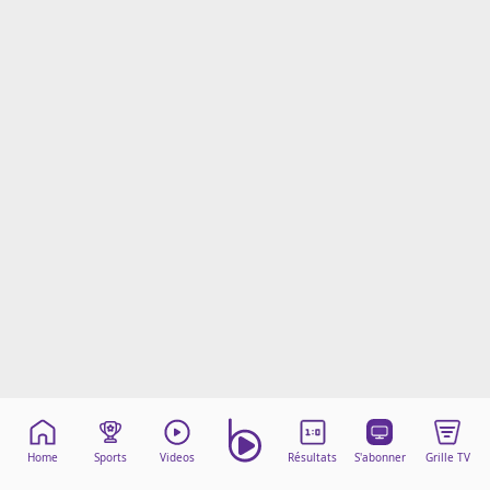
Mentions légales
Cookies
Protection des données
Paramétrer mon consentement
Home
Sports
Videos
Résultats
S'abonner
Grille TV