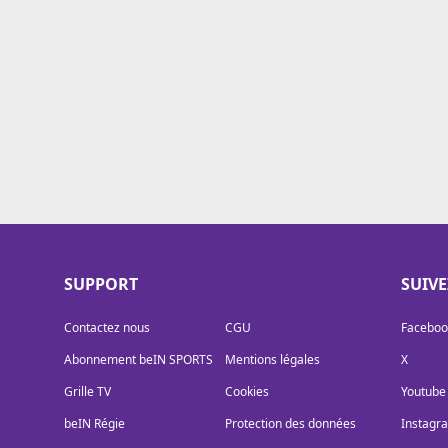
Cookies
Protection des données
Paramétrer mon consentement
SUPPORT
SUIV
Contactez nous
CGU
Faceboo
Abonnement beIN SPORTS
Mentions légales
X
Grille TV
Cookies
Youtube
beIN Régie
Protection des données
Instagr