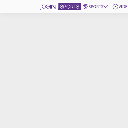
SPORTS
VIDE
beIN SPORTS CONNECT
Edition
France
Replays
Podcasts
En Direct
Gérer les notifications
Contactez nous
Grille TV
beINSPIRED
CGU
Mentions légales