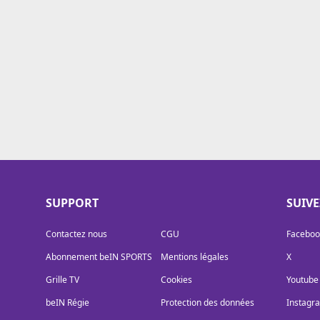
Cookies
Protection des données
Paramétrer mon consentement
SUPPORT
SUIV
Contactez nous
CGU
Faceboo
Abonnement beIN SPORTS
Mentions légales
X
Grille TV
Cookies
Youtube
beIN Régie
Protection des données
Instagr