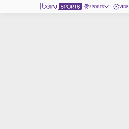
SPORTS
VIDE
beIN SPORTS CONNECT
Edition
France
Replays
Podcasts
En Direct
Gérer les notifications
Contactez nous
Grille TV
beINSPIRED
CGU
Mentions légales