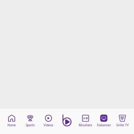
Mentions légales
Cookies
Protection des données
Paramétrer mon consentement
Home
Sports
Videos
Résultats
S'abonner
Grille TV