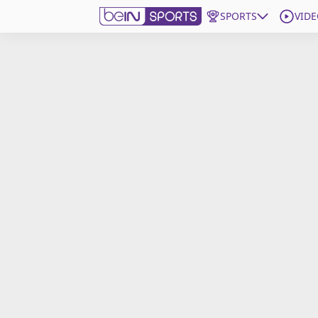
SPORTS
VIDE
beIN SPORTS CONNECT
Edition
France
Replays
Podcasts
En Direct
Gérer les notifications
Contactez nous
Grille TV
beINSPIRED
CGU
Mentions légales