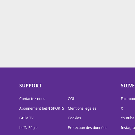
Cookies
Protection des données
Paramétrer mon consentement
SUPPORT
SUIV
Contactez nous
CGU
Faceboo
Abonnement beIN SPORTS
Mentions légales
X
Grille TV
Cookies
Youtube
beIN Régie
Protection des données
Instagr