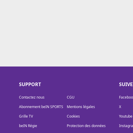
Cookies
Protection des données
Paramétrer mon consentement
SUPPORT
SUIV
Contactez nous
CGU
Faceboo
Abonnement beIN SPORTS
Mentions légales
X
Grille TV
Cookies
Youtube
beIN Régie
Protection des données
Instagr