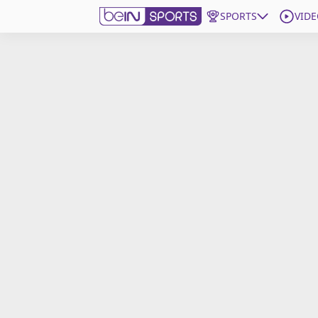
SPORTS
VIDE
beIN SPORTS CONNECT
Edition
France
Replays
Podcasts
En Direct
Gérer les notifications
Contactez nous
Grille TV
beINSPIRED
CGU
Mentions légales