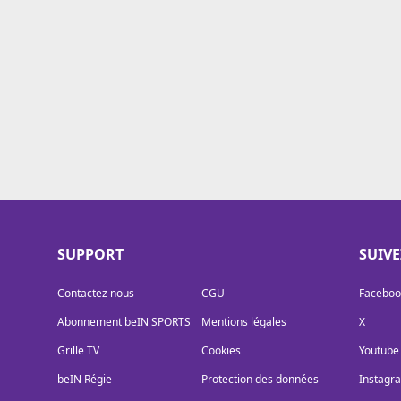
Cookies
Protection des données
Paramétrer mon consentement
SUPPORT
SUIV
Contactez nous
CGU
Faceboo
Abonnement beIN SPORTS
Mentions légales
X
Grille TV
Cookies
Youtube
beIN Régie
Protection des données
Instagr