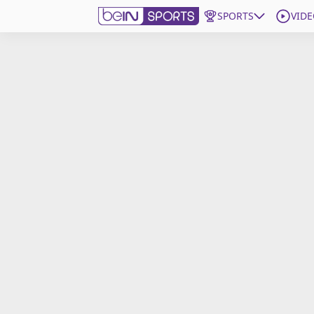
SPORTS
VIDE
beIN SPORTS CONNECT
Edition
France
Replays
Podcasts
En Direct
Gérer les notifications
Contactez nous
Grille TV
beINSPIRED
CGU
Mentions légales