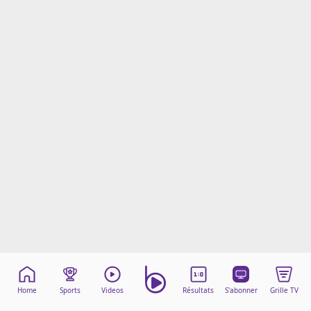
Mentions légales
Cookies
Protection des données
Paramétrer mon consentement
Home
Sports
Videos
Résultats
S'abonner
Grille TV