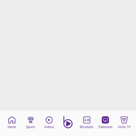
Mentions légales
Cookies
Protection des données
Paramétrer mon consentement
Home
Sports
Videos
Résultats
S'abonner
Grille TV