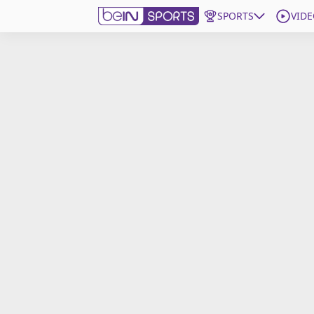
SPORTS
VIDE
beIN SPORTS CONNECT
Edition
France
Replays
Podcasts
En Direct
Gérer les notifications
Contactez nous
Grille TV
beINSPIRED
CGU
Mentions légales