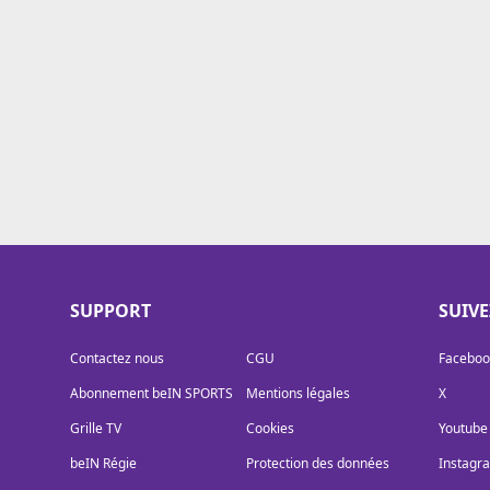
Cookies
Protection des données
Paramétrer mon consentement
SUPPORT
SUIV
Contactez nous
CGU
Faceboo
Abonnement beIN SPORTS
Mentions légales
X
Grille TV
Cookies
Youtube
beIN Régie
Protection des données
Instagr