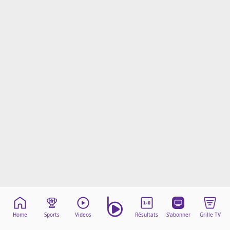
Mentions légales
Cookies
Protection des données
Paramétrer mon consentement
Home
Sports
Videos
Résultats
S'abonner
Grille TV