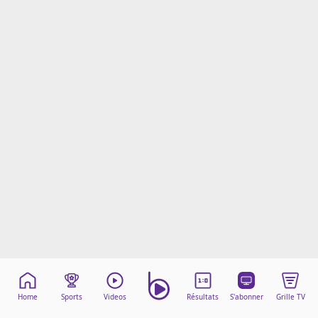
Mentions légales
Cookies
Protection des données
Paramétrer mon consentement
Home
Sports
Videos
Résultats
S'abonner
Grille TV