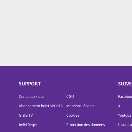
Cookies
Protection des données
Paramétrer mon consentement
SUPPORT
SUIV
Contactez nous
CGU
Faceboo
Abonnement beIN SPORTS
Mentions légales
X
Grille TV
Cookies
Youtube
beIN Régie
Protection des données
Instagr