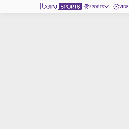
SPORTS
VIDE
beIN SPORTS CONNECT
Edition
France
Replays
Podcasts
En Direct
Gérer les notifications
Contactez nous
Grille TV
beINSPIRED
CGU
Mentions légales