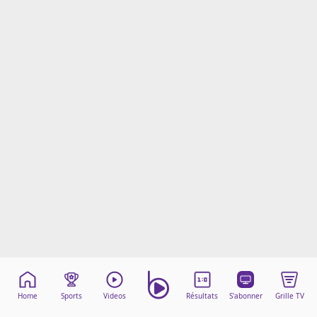
Mentions légales
Cookies
Protection des données
Paramétrer mon consentement
Home
Sports
Videos
Résultats
S'abonner
Grille TV