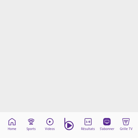
Mentions légales
Cookies
Protection des données
Paramétrer mon consentement
Home
Sports
Videos
Résultats
S'abonner
Grille TV