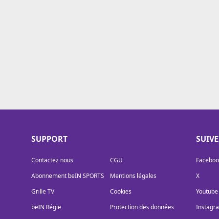
Cookies
Protection des données
Paramétrer mon consentement
SUPPORT
SUIV
Contactez nous
CGU
Faceboo
Abonnement beIN SPORTS
Mentions légales
X
Grille TV
Cookies
Youtube
beIN Régie
Protection des données
Instagr