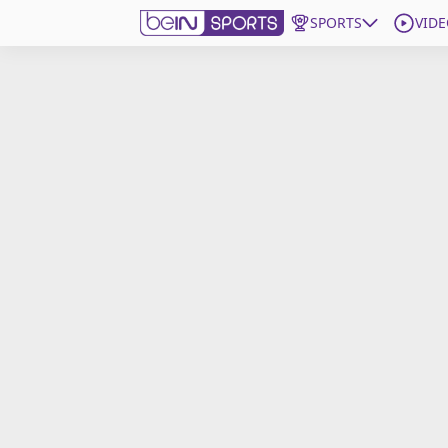
SPORTS
VIDE
beIN SPORTS CONNECT
Edition
France
Replays
Podcasts
En Direct
Gérer les notifications
Contactez nous
Grille TV
beINSPIRED
CGU
Mentions légales