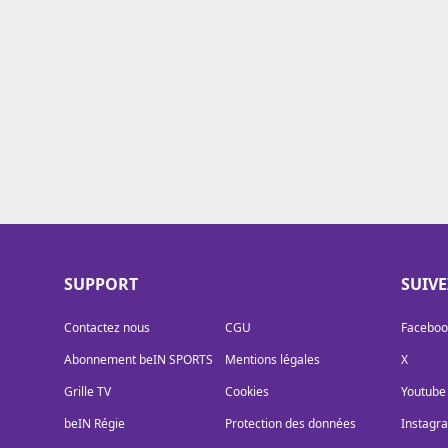
Cookies
Protection des données
Paramétrer mon consentement
SUPPORT
SUIV
Contactez nous
CGU
Faceboo
Abonnement beIN SPORTS
Mentions légales
X
Grille TV
Cookies
Youtube
beIN Régie
Protection des données
Instagr