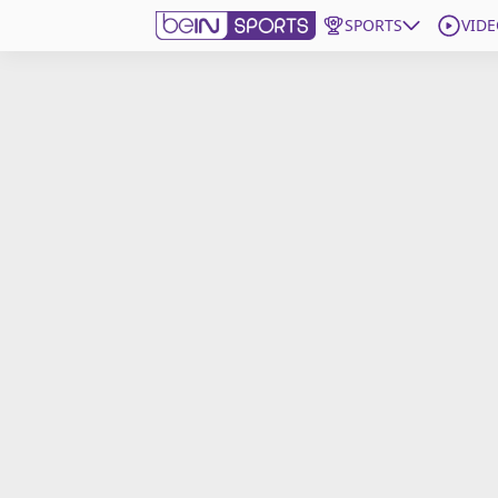
SPORTS
VIDE
beIN SPORTS CONNECT
Edition
France
Replays
Podcasts
En Direct
Gérer les notifications
Contactez nous
Grille TV
beINSPIRED
CGU
Mentions légales