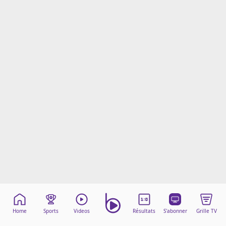
Mentions légales
Cookies
Protection des données
Paramétrer mon consentement
Home
Sports
Videos
Résultats
S'abonner
Grille TV