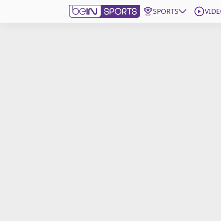
SPORTS
VIDE
beIN SPORTS CONNECT
Edition
France
Replays
Podcasts
En Direct
Gérer les notifications
Contactez nous
Grille TV
beINSPIRED
CGU
Mentions légales