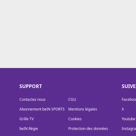
Cookies
Protection des données
Paramétrer mon consentement
SUPPORT
SUIV
Contactez nous
CGU
Faceboo
Abonnement beIN SPORTS
Mentions légales
X
Grille TV
Cookies
Youtube
beIN Régie
Protection des données
Instagr