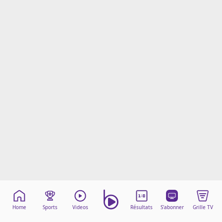
Mentions légales
Cookies
Protection des données
Paramétrer mon consentement
Home
Sports
Videos
Résultats
S'abonner
Grille TV