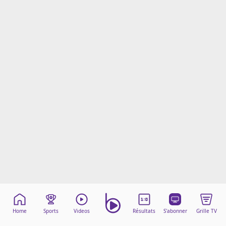
Mentions légales
Cookies
Protection des données
Paramétrer mon consentement
Home
Sports
Videos
Résultats
S'abonner
Grille TV