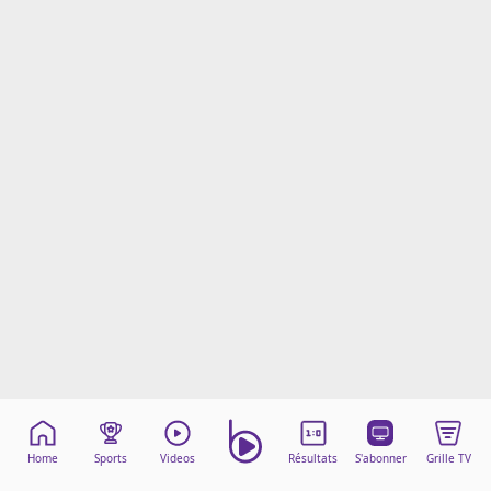
Mentions légales
Cookies
Protection des données
Paramétrer mon consentement
Home
Sports
Videos
Résultats
S'abonner
Grille TV