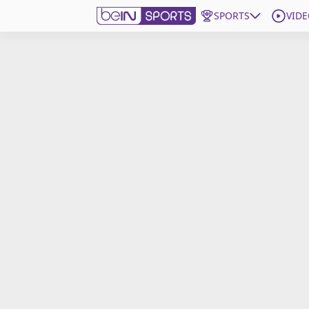
SPORTS
VIDE
beIN SPORTS CONNECT
Edition
France
Replays
Podcasts
En Direct
Gérer les notifications
Contactez nous
Grille TV
beINSPIRED
CGU
Mentions légales