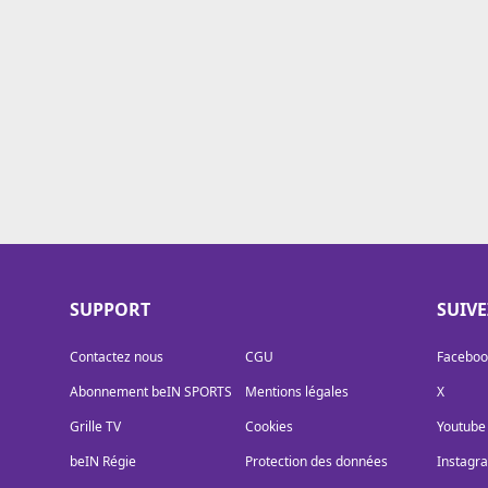
Cookies
Protection des données
Paramétrer mon consentement
SUPPORT
SUIV
Contactez nous
CGU
Faceboo
Abonnement beIN SPORTS
Mentions légales
X
Grille TV
Cookies
Youtube
beIN Régie
Protection des données
Instagr