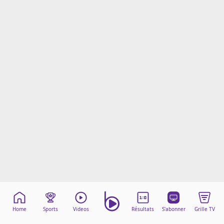
Mentions légales
Cookies
Protection des données
Paramétrer mon consentement
Home
Sports
Videos
Résultats
S'abonner
Grille TV