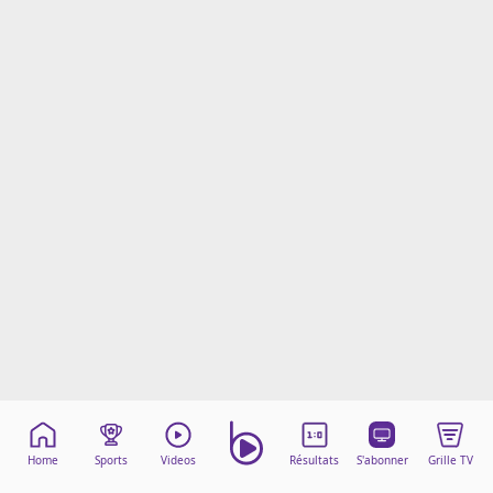
Mentions légales
Cookies
Protection des données
Paramétrer mon consentement
Home
Sports
Videos
Résultats
S'abonner
Grille TV