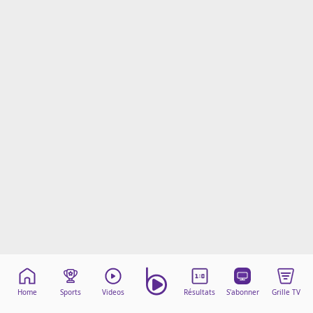
Mentions légales
Cookies
Protection des données
Paramétrer mon consentement
Home
Sports
Videos
Résultats
S'abonner
Grille TV