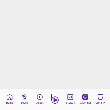
Mentions légales
Cookies
Protection des données
Paramétrer mon consentement
Home
Sports
Videos
Résultats
S'abonner
Grille TV