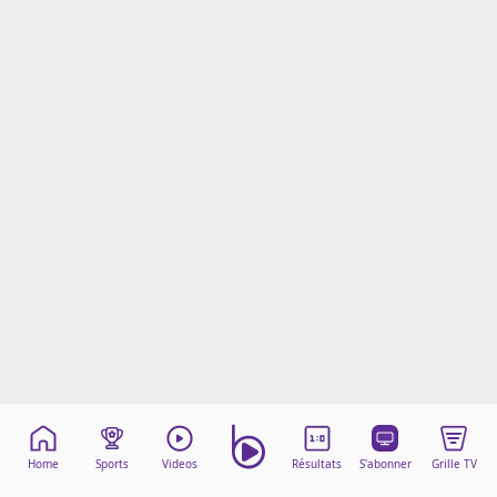
Mentions légales
Cookies
Protection des données
Paramétrer mon consentement
Home
Sports
Videos
Résultats
S'abonner
Grille TV