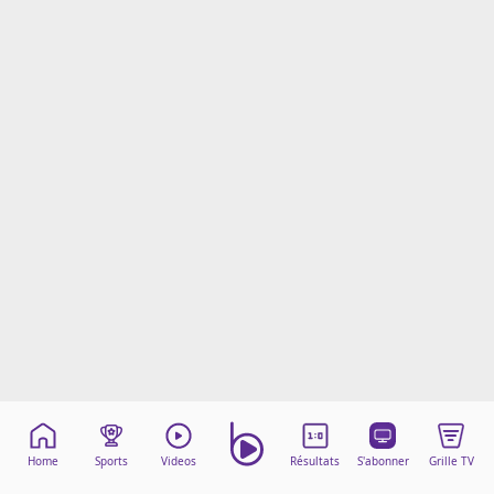
Mentions légales
Cookies
Protection des données
Paramétrer mon consentement
Home
Sports
Videos
Résultats
S'abonner
Grille TV