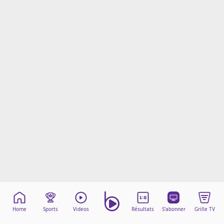
Mentions légales
Cookies
Protection des données
Paramétrer mon consentement
Home
Sports
Videos
Résultats
S'abonner
Grille TV