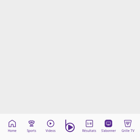
Mentions légales
Cookies
Protection des données
Paramétrer mon consentement
Home
Sports
Videos
Résultats
S'abonner
Grille TV