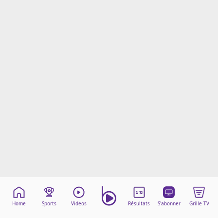
Mentions légales
Cookies
Protection des données
Paramétrer mon consentement
Home
Sports
Videos
Résultats
S'abonner
Grille TV