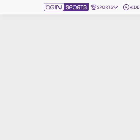
SPORTS
VIDE
beIN SPORTS CONNECT
Edition
France
Replays
Podcasts
En Direct
Gérer les notifications
Contactez nous
Grille TV
beINSPIRED
CGU
Mentions légales