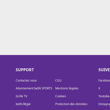
Cookies
Protection des données
Paramétrer mon consentement
SUPPORT
SUIV
Contactez nous
CGU
Faceboo
Abonnement beIN SPORTS
Mentions légales
X
Grille TV
Cookies
Youtube
beIN Régie
Protection des données
Instagr