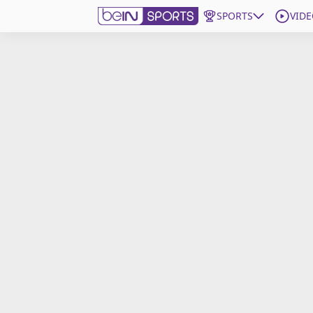
SPORTS
VIDE
beIN SPORTS CONNECT
Edition
France
Replays
Podcasts
En Direct
Gérer les notifications
Contactez nous
Grille TV
beINSPIRED
CGU
Mentions légales