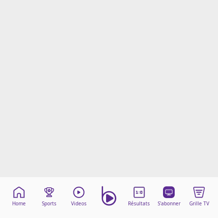
Mentions légales
Cookies
Protection des données
Paramétrer mon consentement
Home
Sports
Videos
Résultats
S'abonner
Grille TV