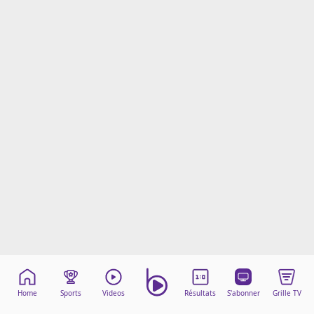
Mentions légales
Cookies
Protection des données
Paramétrer mon consentement
Home
Sports
Videos
Résultats
S'abonner
Grille TV