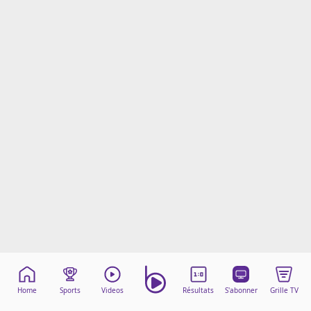
Mentions légales
Cookies
Protection des données
Paramétrer mon consentement
Home
Sports
Videos
Résultats
S'abonner
Grille TV