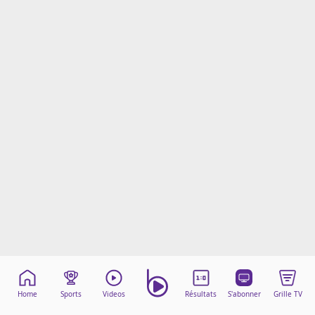
Mentions légales
Cookies
Protection des données
Paramétrer mon consentement
Home
Sports
Videos
Résultats
S'abonner
Grille TV