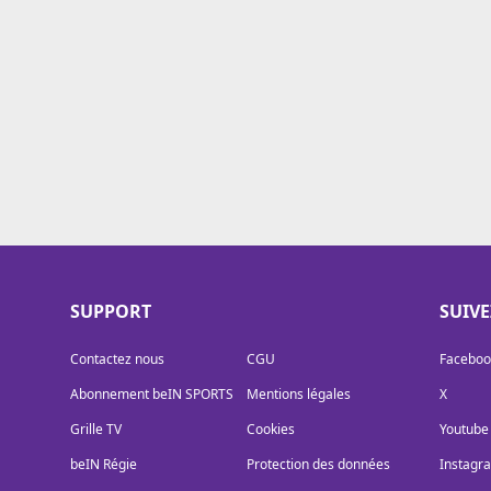
Cookies
Protection des données
Paramétrer mon consentement
SUPPORT
SUIV
Contactez nous
CGU
Faceboo
Abonnement beIN SPORTS
Mentions légales
X
Grille TV
Cookies
Youtube
beIN Régie
Protection des données
Instagr