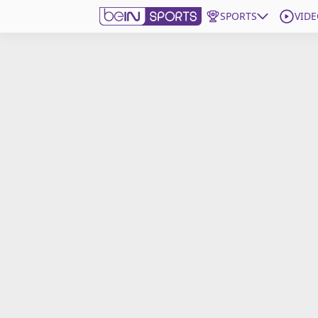
SPORTS
VIDE
beIN SPORTS CONNECT
Edition
France
Replays
Podcasts
En Direct
Gérer les notifications
Contactez nous
Grille TV
beINSPIRED
CGU
Mentions légales