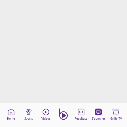
Mentions légales
Cookies
Protection des données
Paramétrer mon consentement
Home
Sports
Videos
Résultats
S'abonner
Grille TV