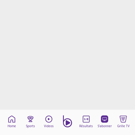
Mentions légales
Cookies
Protection des données
Paramétrer mon consentement
Home
Sports
Videos
Résultats
S'abonner
Grille TV