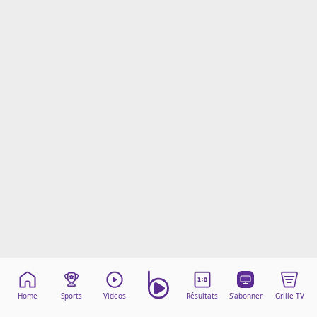
Mentions légales
Cookies
Protection des données
Paramétrer mon consentement
Home
Sports
Videos
Résultats
S'abonner
Grille TV